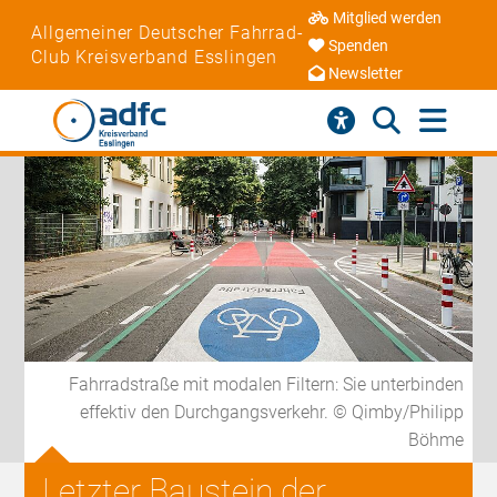
Mitglied werden
Allgemeiner Deutscher Fahrrad-
Spenden
Club Kreisverband Esslingen
Newsletter
Fahrradstraße mit modalen Filtern: Sie unterbinden
effektiv den Durchgangsverkehr. © Qimby/Philipp
Böhme
Letzter Baustein der