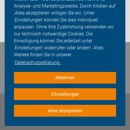
Sei dabei
Analyse- und Marketingzwecke. Durch Klicken auf
‚Alles akzeptieren‘ willigen Sie ein. Unter
Presse
‚Einstellungen‘ können Sie dies individuell
anpassen. Ohne Ihre Zustimmung verwenden wir
Login
nur technisch notwendige Cookies. Die
Einwilligung können Sie jederzeit unter
‚Einstellungen‘ widerrufen oder ändern. Alles
Bleiben Sie in Kontakt
Weitere finden Sie in unserer
Datenschutzerklärung.
Ablehnen
Einstellungen
Impressum
Datenschutz
Cookie-Einstellungen
Alles akzeptieren