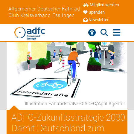
Mitglied werden
Allgemeiner Deutscher Fahrrad-
Spenden
Club Kreisverband Esslingen
Newsletter
Illustration Fahrradstraße © ADFC/April Agentur
ADFC-Zukunftsstrategie 2030:
Damit Deutschland zum