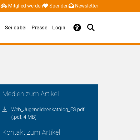
Mitglied werden
Spenden
Newsletter
Sei dabei
Presse
Login
Medien zum Artikel
Web_Jugendideenkatalog_ES.pdf
(.pdf, 4 MB)
Kontakt zum Artikel