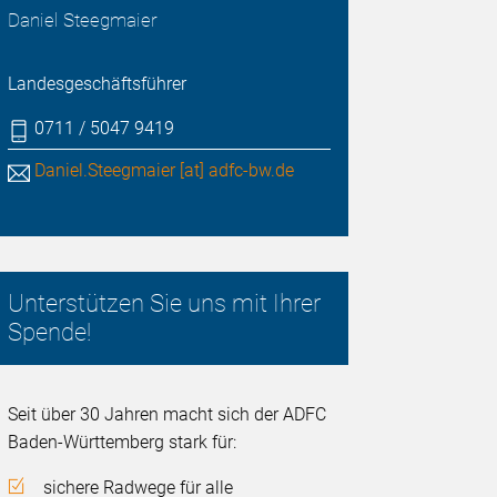
Daniel Steegmaier
Landesgeschäftsführer
0711 / 5047 9419
Daniel.Steegmaier [at] adfc-bw.de
Unterstützen Sie uns mit Ihrer
Spende!
Seit über 30 Jahren macht sich der ADFC
Baden-Württemberg stark für:
sichere Radwege für alle