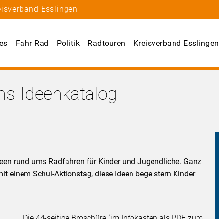
eisverband Esslingen
les
Fahr Rad
Politik
Radtouren
Kreisverband Esslingen
s-Ideenkatalog
Ideen rund ums Radfahren für Kinder und Jugendliche. Ganz
mit einem Schul-Aktionstag, diese Ideen begeistern Kinder
Die 44-seitige Broschüre (im Infokasten als PDF zum