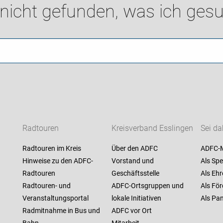
 nicht gefunden, was ich gesu
Radtouren
Kreisverband Esslingen
Sei da
Radtouren im Kreis
Über den ADFC
ADFC-M
Hinweise zu den ADFC-
Vorstand und
Als Spe
Radtouren
Geschäftsstelle
Als Ehr
Radtouren- und
ADFC-Ortsgruppen und
Als För
Veranstaltungsportal
lokale Initiativen
Als Pan
Radmitnahme in Bus und
ADFC vor Ort