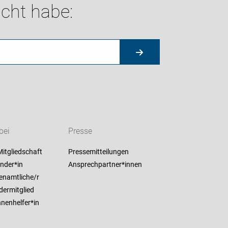
cht habe:
bei
Presse
itgliedschaft
Pressemitteilungen
nder*in
Ansprechpartner*innen
enamtliche/r
dermitglied
nenhelfer*in