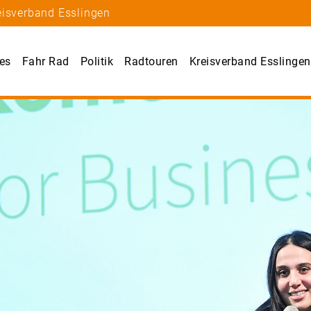
eisverband Esslingen
les
Fahr Rad
Politik
Radtouren
Kreisverband Esslingen