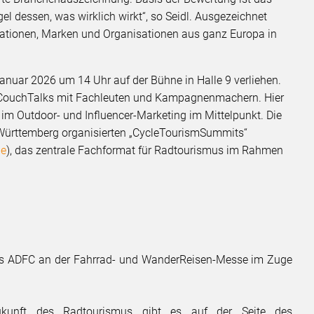
l dessen, was wirklich wirkt“, so Seidl. Ausgezeichnet
ationen, Marken und Organisationen aus ganz Europa in
nuar 2026 um 14 Uhr auf der Bühne in Halle 9 verliehen.
n CouchTalks mit Fachleuten und Kampagnenmachern. Hier
 im Outdoor- und Influencer-Marketing im Mittelpunkt. Die
Württemberg organisierten „CycleTourismSummits“
de
), das zentrale Fachformat für Radtourismus im Rahmen
.
des ADFC an der Fahrrad- und WanderReisen-Messe im Zuge
ukunft des Radtourismus gibt es auf der Seite des