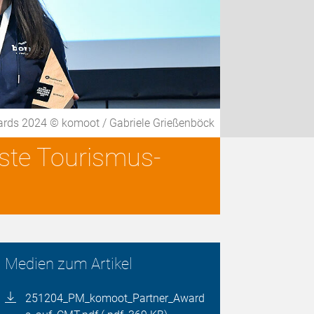
ards 2024 © komoot / Gabriele Grießenböck
ste Tourismus-
Medien zum Artikel
251204_PM_komoot_Partner_Award