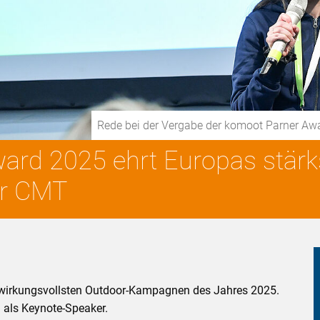
Rede bei der Vergabe der komoot Parner Aw
ard 2025 ehrt Europas stärk
er CMT
 wirkungsvollsten Outdoor-Kampagnen des Jahres 2025.
 als Keynote-Speaker.