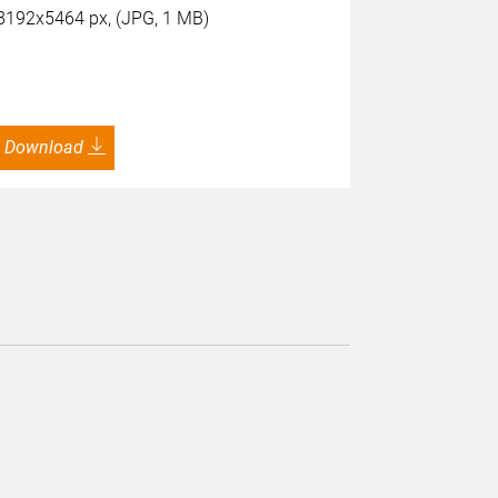
Copyright:
8192x5464 px, (JPG, 1 MB)
2400x1600 
Download
Download