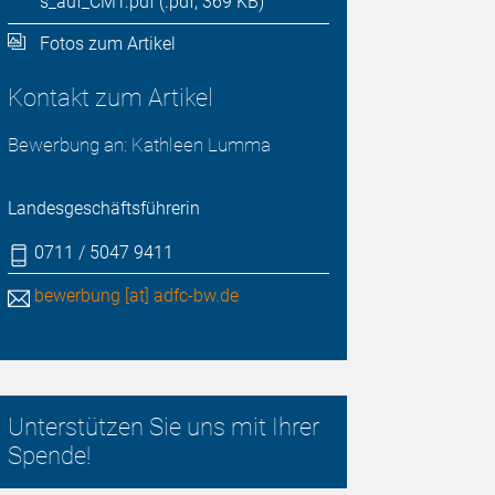
s_auf_CMT.pdf (.pdf, 369 KB)
Fotos zum Artikel
Kontakt zum Artikel
Bewerbung an: Kathleen Lumma
Landesgeschäftsführerin
0711 / 5047 9411
bewerbung [at] adfc-bw.de
Unterstützen Sie uns mit Ihrer
Spende!