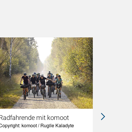
Radfahrende mit komoot
komoot 
Copyright: komoot / Rugile Kaladyte
komoot