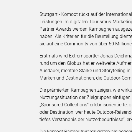
Stuttgart - Komoot rückt auf der internati
Leistungen im digitalen Tourismus-Marketi
Partner Awards werden Kampagnen ausgezeich
haben. Als Kriterien für die Beurteilung dient
sie auf eine Community von über 50 Million
Erstmals wird Extremsportler Jonas Deichman
rund um den Globus hat er weltweite Aufmerks
Ausdauer, mentale Stärke und Storytelling in
Marken und Destinationen, die Outdoor-Comm
Die prämierten Kampagnen zeigen, wie wirkung
Nutzungssituation der Zielgruppen einfügen.
„Sponsored Collections“ erlebnisorientierte
oder Destination, wer heute Outdoor-Reisende
tiefes Verständnis der Nutzerbedürfnisse“, er
Die komoot Partner Awards gelten als begeh