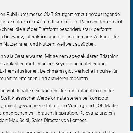
onalen Publikumsmesse CMT Stuttgart erneut herausragende
ng ins Zentrum der Aufmerksamkeit. Im Rahmen der komoot
net, die auf der Plattform besonders stark performt
en Relevanz, Interaktion und die inspirierende Wirkung, die
en Nutzerinnen und Nutzern weltweit ausübten.
n als Gast erwartet. Mit seinem spektakulären Triathlon
amkeit erlangt. In seiner Keynote berichtet er über
 Extremsituationen. Deichmann gibt wertvolle Impulse für
unities erreichen und aktivieren möchten.
svoll Inhalte sein können, die sich authentisch in die
 Statt klassischer Werbeformate stehen bei komoots
, organisch gewachsene Inhalte im Vordergrund. „Ob Marke
 ansprechen will, braucht Inspiration, Relevanz und ein
klärt Max Seidl, Sales Director von komoot.
rte Branchenauszeichnung. Basis der Bewertung ist das