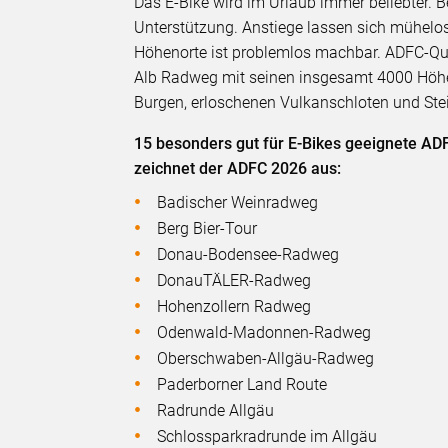
Das E-Bike wird im Urlaub immer beliebter. 
Unterstützung. Anstiege lassen sich mühelo
Höhenorte ist problemlos machbar. ADFC-Qu
Alb Radweg mit seinen insgesamt 4000 Höhe
Burgen, erloschenen Vulkanschloten und Ste
15 besonders gut für E-Bikes geeignete A
zeichnet der ADFC 2026 aus:
Badischer Weinradweg
Berg Bier-Tour
Donau-Bodensee-Radweg
DonauTÄLER-Radweg
Hohenzollern Radweg
Odenwald-Madonnen-Radweg
Oberschwaben-Allgäu-Radweg
Paderborner Land Route
Radrunde Allgäu
Schlossparkradrunde im Allgäu