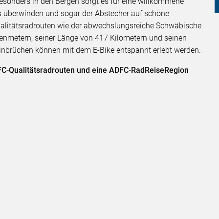
Besonders in den Bergen sorgt es für eine willkommene
s überwinden und sogar der Abstecher auf schöne
alitätsradrouten wie der abwechslungsreiche Schwäbische
nmetern, seiner Länge von 417 Kilometern und seinen
inbrüchen können mit dem E-Bike entspannt erlebt werden.
DFC-Qualitätsradrouten und eine ADFC-RadReiseRegion