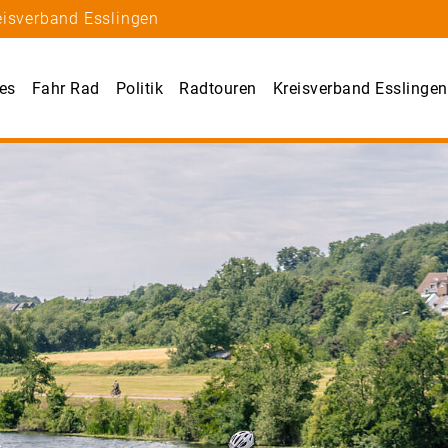
eisverband Esslingen
les
Fahr Rad
Politik
Radtouren
Kreisverband Esslingen