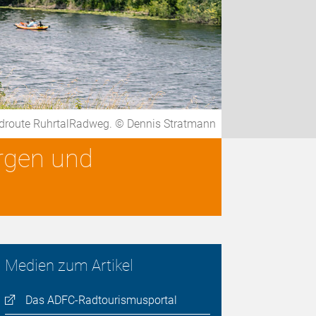
radroute RuhrtalRadweg. © Dennis Stratmann
ergen und
Medien zum Artikel
Das ADFC-Radtourismusportal