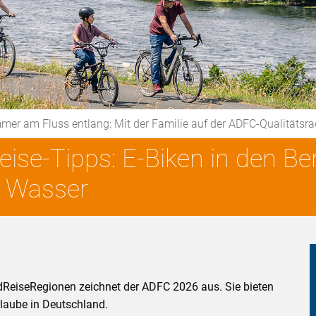
mer am Fluss entlang: Mit der Familie auf der ADFC-Qualitäts
ise-Tipps: E-Biken in den B
s Wasser
ReiseRegionen zeichnet der ADFC 2026 aus. Sie bieten
laube in Deutschland.