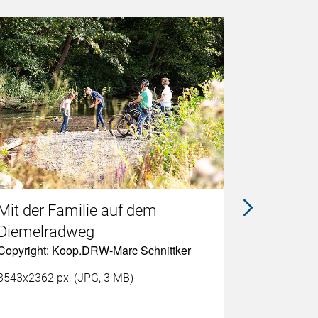
Mit der Familie auf dem
Burgruin
Diemelradweg
des Sch
Copyright: Koop.DRW-Marc Schnittker
Radweg
Copyright:
3543x2362 px, (JPG, 3 MB)
5472x3648 