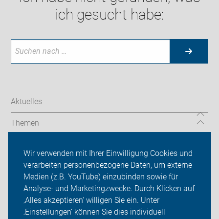
ich gesucht habe:
Aktuelles
Themen
Radtouren
Wir verwenden mit Ihrer Einwilligung Cookies und
verarbeiten personenbezogene Daten, um externe
Kreisverband Esslingen
Medien (z.B. YouTube) einzubinden sowie für
Sei dabei
Analyse- und Marketingzwecke. Durch Klicken auf
‚Alles akzeptieren‘ willigen Sie ein. Unter
Presse
‚Einstellungen‘ können Sie dies individuell