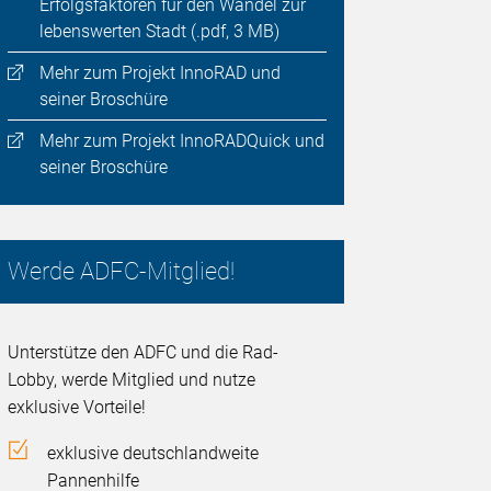
Erfolgsfaktoren für den Wandel zur
lebenswerten Stadt (.pdf, 3 MB)
Mehr zum Projekt InnoRAD und
seiner Broschüre
Mehr zum Projekt InnoRADQuick und
seiner Broschüre
Werde ADFC-Mitglied!
Unterstütze den ADFC und die Rad-
Lobby, werde Mitglied und nutze
exklusive Vorteile!
exklusive deutschlandweite
Pannenhilfe