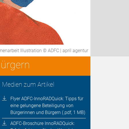
narbeit Illustration © ADFC | april agentur
Bürgern
Medien zum Artikel
Flyer ADFC-InnoRADQuick: Tipps für
eine gelungene Beteiligung von
Bürgerinnen und Bürgern (.pdf, 1 MB)
ADFC-Broschüre InnoRADQuick: