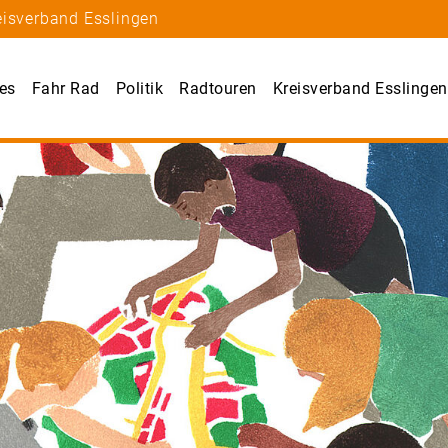
eisverband Esslingen
les
Fahr Rad
Politik
Radtouren
Kreisverband Esslingen