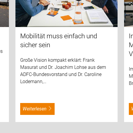
Mobilität muss einfach und
I
sicher sein
M
es
V
Große Vision kompakt erklärt: Frank
Masurat und Dr. Joachim Lohse aus dem
Im
ADFC-Bundesvorstand und Dr. Caroline
Mo
Lodemann,…
Br
weiterlesen